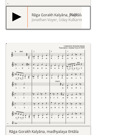
Rāga Gorakh Kalyāna, Jhaptāla
00:00
Jonathan Voyer, Uday Kulkarni
Rāga Gorakh Kalyāna, madhyalaya tīntāla