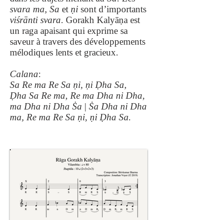
svara ma,
Sa
et
ṇi
sont d’importants
viśrānti svara
. Gorakh Kalyāṇa est
un raga apaisant qui exprime sa
saveur à travers des développements
mélodiques lents et gracieux.
Calana
:
Sa Re ma Re Sa ṇi, ṇi Ḍha Sa,
Ḍha Sa Re ma, Re ma Dha ni Dha,
ma Dha ni Dha Ṡa
|
Ṡa Dha ni Dha
ma, Re ma Re Sa ṇi, ṇi Ḍha Sa.