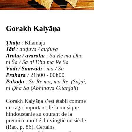
Gorakh Kalyāṇa
Ṭhāṭa
:
Khamāja
Jāti
:
auḍuva / auḍuva
Āroha / avaroha
:
Sa Re ma Dha
ni Ṡa / Ṡa ni Dha ma Re Sa
Vādī / Samvādī
:
ma / Sa
Prahara
:
21h00 - 00h00
Pakaḍa
:
Sa Re ma, ma Re, (Sa)ṇi,
ṇi Ḍha Sa
(
Abhinava Gītanjali
)
Gorakh Kalyāṇa s’est établi comme
un raga important de la musique
hindoustanie au courant de la
première moitié du vingtième siècle
(Rao, p. 86). Certains