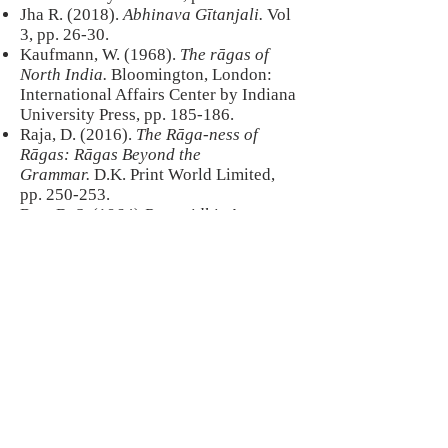
Jha R. (2018).
Abhinava Gītanjali.
Vol
3, pp. 26-30.
Kaufmann, W. (1968).
The rāgas of
North India.
Bloomington, London:
International Affairs Center by Indiana
University Press, pp. 185-186.​
Raja, D. (2016).
The Rāga-ness of
Rāgas: Rāgas Beyond the
Grammar.
D.K. Print World Limited,
pp. 250-253.
Rao, B. S. (1964)
Raganidhi: A
Comparative Study of Hindustani and
Karnatak Ragas.
Volume Two. Madras:
The Music Academy, Madras, pp. 86-
87.
Précédent
Suivant