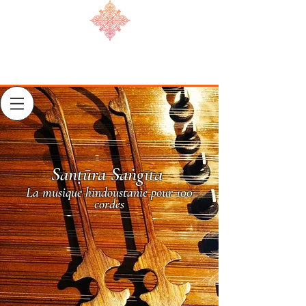
Sanṭūra Saṅgīta
La musique hindoustanie pour 100
cordes