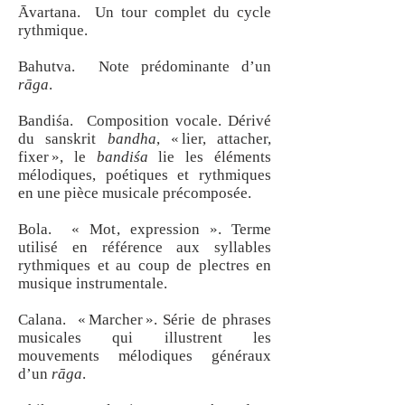
Āvartana. Un tour complet du cycle
rythmique.
Bahutva. Note prédominante d’un
rāga
.
Bandiśa. Composition vocale. Dérivé
du sanskrit
bandha
, « lier, attacher,
fixer », le
bandiśa
lie les éléments
mélodiques, poétiques et rythmiques
en une pièce musicale précomposée.
Bola. « Mot, expression ». Terme
utilisé en référence aux syllables
rythmiques et au coup de plectres en
musique instrumentale.
Calana. « Marcher ». Série de phrases
musicales qui illustrent les
mouvements mélodiques généraux
d’un
rāga
.