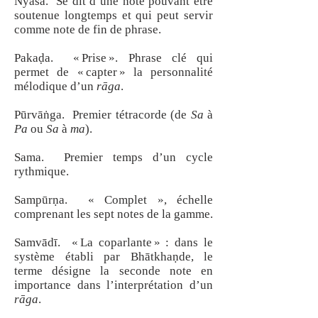
Nyāsa. Se dit d’une note pouvant être
soutenue longtemps et qui peut servir
comme note de fin de phrase.
Pakaḍa. « Prise ». Phrase clé qui
permet de « capter » la personnalité
mélodique d’un
rāga
.
Pūrvāṅga. Premier tétracorde (de
Sa
à
Pa
ou
Sa
à
ma
).
Sama. Premier temps d’un cycle
rythmique.
Sampūrṇa. « Complet », échelle
comprenant les sept notes de la gamme.
Samvādī. « La coparlante » : dans le
système établi par Bhātkhaṇde, le
terme désigne la seconde note en
importance dans l’interprétation d’un
rāga
.