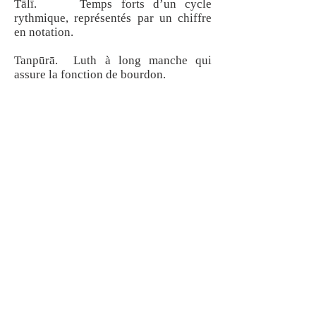
Tālī. Temps forts d’un cycle
rythmique, représentés par un chiffre
en notation.
Tanpūrā. Luth à long manche qui
assure la fonction de bourdon.
Tāra saptaka. Octave aigüe.
Ṭhāṭa. « Liste, rang ». Gamme
générique commune à la plupart des
rāga
de la musique
hindustānī
.
Tīvra. Se dit d’une note diéèsée. Dans
la musique
hindustānī
seul
madhyama
peut être
tīvra
.
Uttarāṅga. Deuxième tétracorde (de
Pa
à
Ṡa
).
Vādī. Note-cible. Dans le système
établi par Bhātkhaṇde, le terme désigne
la note prédominante dans