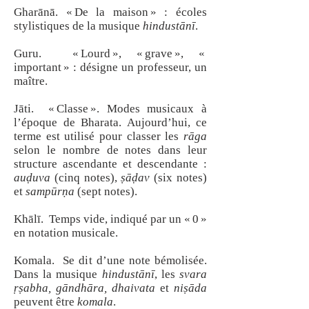
Gharānā. « De la maison » : écoles
stylistiques de la musique
hindustānī
.
Guru. « Lourd », « grave », «
important » : désigne un professeur, un
maître.
Jāti. « Classe ». Modes musicaux à
l’époque de Bharata. Aujourd’hui, ce
terme est utilisé pour classer les
rāga
selon le nombre de notes dans leur
structure ascendante et descendante :
auḍuva
(cinq notes),
ṣāḍav
(six notes)
et
sampūrṇa
(sept notes).
Khālī. Temps vide, indiqué par un « 0 »
en notation musicale.
Komala. Se dit d’une note bémolisée.
Dans la musique
hindustānī
, les
svara
ṛṣabha, gāndhāra, dhaivata
et
niṣāda
peuvent être
komala
.