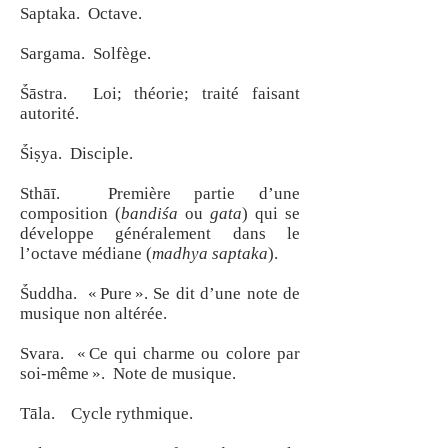
Saptaka. Octave.
Sargama. Solfège.
Ṥāstra. Loi; théorie; traité faisant
autorité.
Ṥiṣya. Disciple.
Sthāī. Première partie d’une
composition (
bandiśa
ou
gata
) qui se
développe généralement dans le
l’octave médiane (
madhya saptaka
).
Ṥuddha. « Pure ». Se dit d’une note de
musique non altérée.
Svara. « Ce qui charme ou colore par
soi-même ». Note de musique.
Tāla. Cycle rythmique.