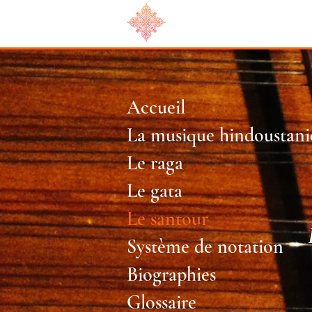
Accueil
La musique hindoustani
Le raga
Le gata
Le santour
Système de notation
Biographies
Glossaire