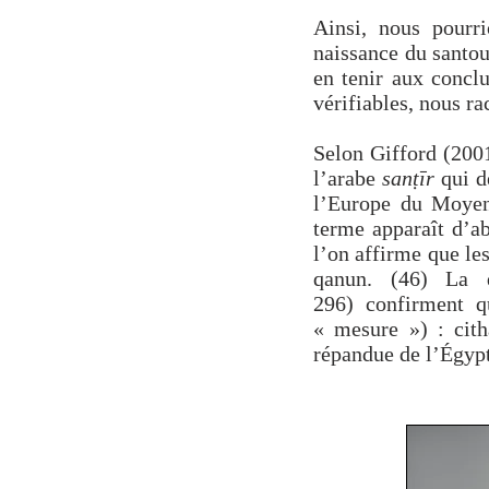
Ainsi, nous pourri
naissance du santou
en tenir aux conclu
vérifiables, nous ra
Selon Gifford (2001
l’arabe
sanṭīr
qui d
l’Europe du Moyen-
terme apparaît d’a
l’on affirme que le
qanun. (46) La d
296) confirment q
« mesure ») : cith
répandue de l’Égypt