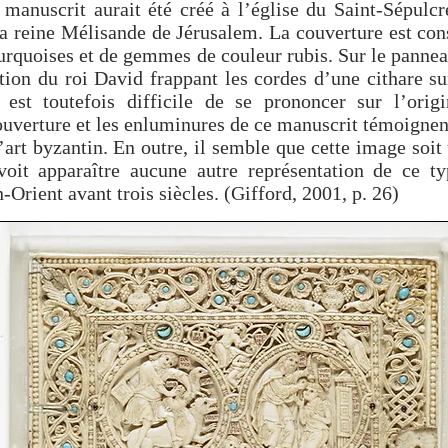
 manuscrit aurait été créé à l’église du Saint-Sépulc
la reine Mélisande de Jérusalem. La couverture est con
turquoises et de gemmes de couleur rubis. Sur le pannea
tion du roi David frappant les cordes d’une cithare s
l est toutefois difficile de se prononcer sur l’orig
couverture et les enluminures de ce manuscrit témoignen
l’art byzantin. En outre, il semble que cette image soit
oit apparaître aucune autre représentation de ce ty
Orient avant trois siècles. (Gifford, 2001, p. 26)