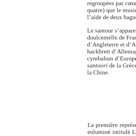
regroupées par cœur
quatre) que le musi
l’aide de deux bague
Le santour s’apparen
doulcemelle de Fra
d’Angleterre et d’
hackbrett d’Allema
cymbalum d’Europe 
santoori
de la Grèc
la Chine
.
La première représe
enluminé intitulé L