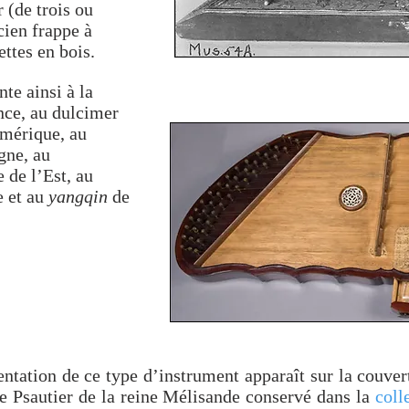
 (de trois ou
cien frappe à
ttes en bois.
te ainsi à la
nce, au dulcimer
Amérique, au
gne, au
de l’Est, au
e et au
yangqin
de
ntation de ce type d’instrument apparaît sur la couve
e Psautier de la reine Mélisande conservé dans la
coll