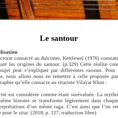
mpositions
santoor
raga
indian classical music musiqu
compositions
music
Le santour
lisation
ctorat consacré au dulcimer, Kettlewel (1976) constate
ant les origines du santour. (p.329) Cette réalité co
sujet peut s’expliquer par différentes raisons. Pour
ne, nous allons nous en remettre à celle proposée p
raphie qu’elle consacre au sitariste Vilayat Khan :
rité est considérée comme étant surévaluée. La mytho
 même histoire se transforme légèrement dans chaqu
terprétations d’un même raga. C’est ainsi que l’on re
e pour le sitar. (2018, p. 127, traduction libre)