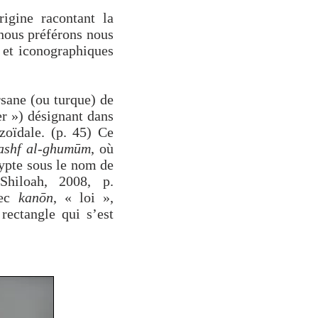
rigine racontant la
 nous préférons nous
 et iconographiques
rsane (ou turque) de
er ») désignant dans
oïdale. (p. 45) Ce
ashf al-ghumūm
, où
ypte sous le nom de
Shiloah, 2008, p.
rec
kanōn
, « loi »,
rectangle qui s’est