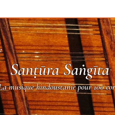
e
Sanṭūra Saṅgīta
La musique hindoustanie pour 100 cor