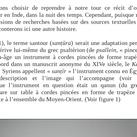
ons choisir de reprendre à notre tour ce récit d’o
r en Inde, dans la nuit des temps. Cependant, puisque
sions de recherches basées sur des sources textuelles
conterons ici une autre histoire.
), le terme santour (
sanṭūra
) serait une adaptation pe
érive lui-même du grec psaltérion (de
psallein
, « pinc
âge un instrument à cordes pincées de forme trapéz
bord dans un manuscrit anonyme du XIVe siècle, le
K
s Syriens appellent «
sanṭīr
» l’instrument connu en Ég
escription et l’image qui l’accompagne (voir 
ue l’instrument en question était un qanun (du g
are sur table à cordes pincées en forme de trapèze 
e à l’ensemble du Moyen-Orient. (Voir figure 1)