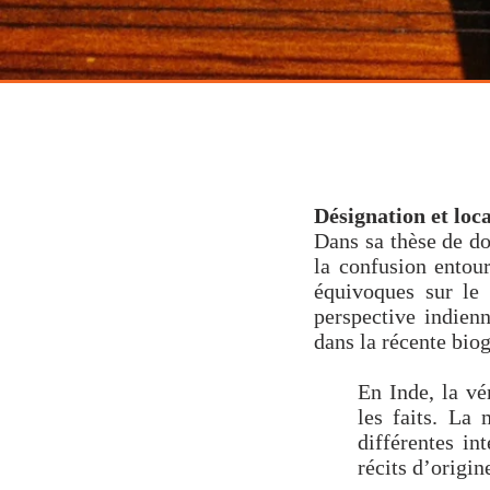
santoor
raga
co
Désignation et loca
Dans sa thèse de do
la confusion entour
équivoques sur le 
perspective indien
dans la récente biog
En Inde, la vé
les faits. La
différentes in
récits d’origin