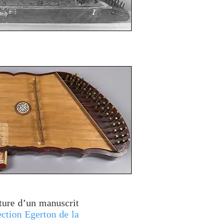
rture d’un manuscrit
ection Egerton de la