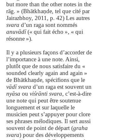
but more than the other notes in the
rāg. » (Bhātkhaṇde, tel que cité par
Jairazbhoy, 2011, p. 42) Les autres
svara
d’un raga sont nommés
anuvādī
(« qui fait écho », « qui
résonne »).
Il y a plusieurs façons d’accorder de
l’importance à une note. Ainsi,
plutôt que de nous satisfaire du «
sounded clearly again and again »
de Bhātkhaṇde, spécifions que le
vādī svara
d’un raga est souvent un
nyāsa
ou
viśrānti svara
, c’est-à-dire
une note qui peut être soutenue
longuement et sur laquelle le
musicien peut s’appuyer pour clore
ses phrases mélodiques. Il sert aussi
souvent de point de départ (
graha
svara
) pour des développements