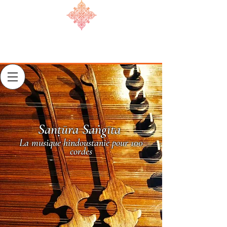
Sanṭūra Saṅgīta
La musique hindoustanie pour 100
cordes