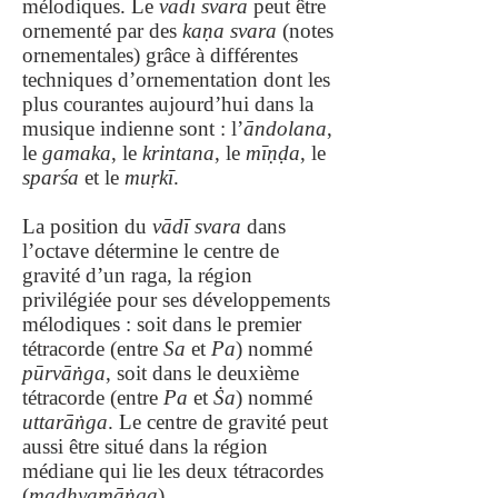
mélodiques. Le
vādī svara
peut être
ornementé par des
kaṇa svara
(notes
ornementales) grâce à différentes
techniques d’ornementation dont les
plus courantes aujourd’hui dans la
musique indienne sont : l’
āndolana
,
le
gamaka
, le
krintana
, le
mīṇḍa
, le
sparśa
et le
muṛkī
.
La position du
vādī svara
dans
l’octave détermine le centre de
gravité d’un raga, la région
privilégiée pour ses développements
mélodiques : soit dans le premier
tétracorde (entre
Sa
et
Pa
) nommé
pūrvāṅga
, soit dans le deuxième
tétracorde (entre
Pa
et
Ṡa
) nommé
uttarāṅga
. Le centre de gravité peut
aussi être situé dans la région
médiane qui lie les deux tétracordes
(
madhyamāṅga
).