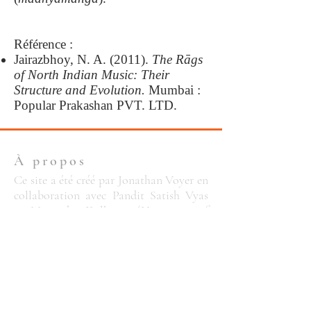
Référence :
Jairazbhoy, N. A. (2011).
The Rāgs
of North Indian Music: Their
Structure and Evolution.
Mumbai :
Popular Prakashan PVT. LTD.
À propos
Ce site a été créé par Jonathan Voyer en
collaboration avec Pandit Satish Vyas
et Maneesha Kulkarni (University of
Mumbai) dans le cadre d'un projet
postdoctoral
en recherche-création. Ce
projet a reçu l'appui financier du
Fonds
de recherche du Québec
(FRQSC).