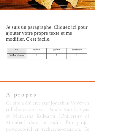
Je suis un paragraphe. Cliquez ici pour
ajouter votre propre texte et me
modifier. C'est facile.
À propos
Ce site a été créé par Jonathan Voyer en
collaboration avec Pandit Satish Vyas
et Maneesha Kulkarni (University of
Mumbai) dans le cadre d'un projet
postdoctoral
en recherche-création. Ce