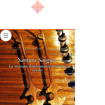
Sanṭūra Saṅgīta
La musique hindoustanie pour 100
cordes