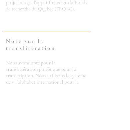
projet a reçu l'appui financier du
Fonds
de recherche du Québec
(FRQSC).
Note sur la
translitération
N
ous avons opté pour la
translittération plutôt que pour la
transcription.
Nous utilisons le système
de « l’alphabet international pour la
translittération du sanskrit » (IAST).
Ainsi,
le terme « बंदिश » est translittéré
en «
bandiśa
» et non transcrit en «
bandish ». Tous les termes translitérés
sont neutres et écrits en italique, à
l’exception des noms propres (incluant
le nom des ragas, ex. Ahīra Bhairava).