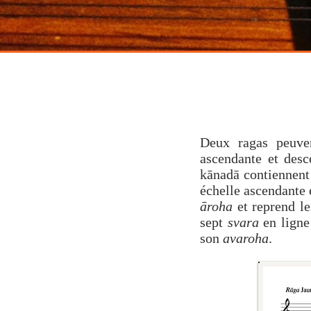
santoor
raga
co
Deux ragas peuve
ascendante et desc
kānadā contiennent
échelle ascendante 
āroha
et reprend l
sept
svara
en ligne
son
avaroha
.