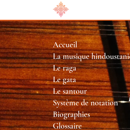
Accueil
La musique hindoustani
Le raga
Le gata
Le santour
Système de notation
Biographies
Glossaire