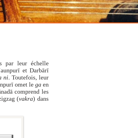
e classique indienne
s par leur échelle
Jaunpurī et Darbārī
 ni
. Toutefois, leur
unpurī omet le
ga
en
kānadā comprend les
zigzag (
vakra
) dans