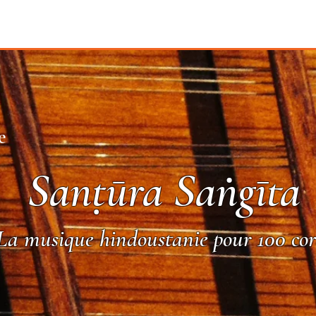
e
Sanṭūra Saṅgīta
La musique hindoustanie pour 100 cor