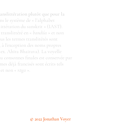
anslittération plutôt que pour la
ns le système de « l’alphabet
littération du sanskrit » (IAST).
 translittéré en «
bandiśa
» et non
us les termes translitérés sont
e, à l’exception des noms propres
 ex. Ahīra Bhairava). La voyelle
au consonnes finales est conservée par
mes déjà francisés sont écrits tels
» et non «
rāga
».
© 2022 Jonathan Voyer