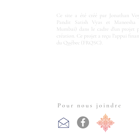
Ce site a été créé par Jonathan Vo
Pandit Satish Vyas et Maneesha 
Mumbai) dans le cadre d'un projet 
création. Ce projet a reçu l'appui fina
du Québec
(FRQSC).
Pour nous joindre