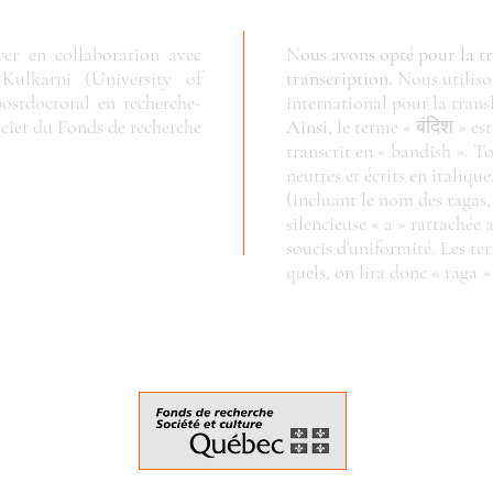
yer en collaboration avec
N
ous avons opté pour la tr
Kulkarni (University of
transcription.
Nous utiliso
postdoctoral
en recherche-
international pour la trans
ncier du
Fonds de recherche
Ainsi,
le terme « बंदिश » est
transcrit en « bandish ». To
neutres et écrits en italiqu
(incluant le nom des ragas,
silencieuse « a » rattachée 
soucis d'uniformité. Les ter
quels, on lira donc « raga 