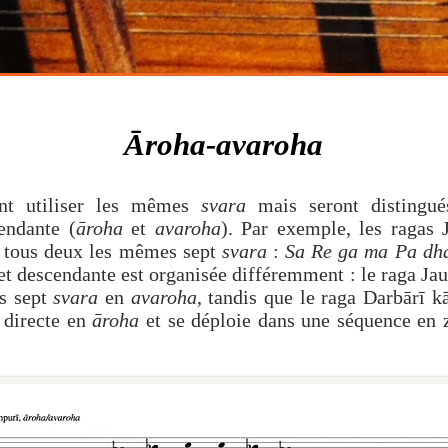
mpositions
indian classical music musiqu
Āroha-avaroha
nt utiliser les mêmes
svara
mais seront distingué
endante (
āroha
et
avaroha
). Par exemple, les ragas 
 tous deux les mêmes sept
svara
:
Sa Re ga ma Pa dha
et descendante est organisée différemment : le raga Ja
es sept
svara
en
avaroha
, tandis que le raga Darbārī 
 directe en
āroha
et se déploie dans une séquence en 