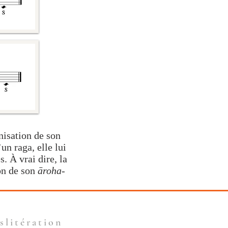
nisation de son
d’un
raga
, elle lui
. À vrai dire, la
ion de son
āroha
-
slitération