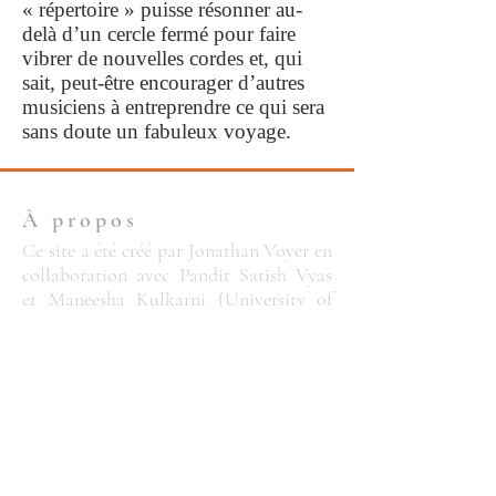
« répertoire » puisse résonner au-
delà d’un cercle fermé pour faire
vibrer de nouvelles cordes et, qui
sait, peut-être encourager d’autres
musiciens à entreprendre ce qui sera
sans doute un fabuleux voyage.
À propos
Ce site a été créé par Jonathan Voyer en
collaboration avec Pandit Satish Vyas
et Maneesha Kulkarni (University of
Mumbai) dans le cadre d'un projet
postdoctoral
en recherche-création. Ce
projet a reçu l'appui financier du
Fonds
de recherche du Québec
(FRQSC).