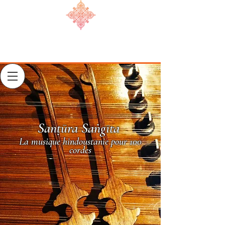
Sanṭūra Saṅgīta
La musique hindoustanie pour 100
cordes